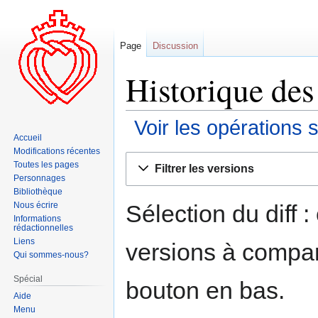
Page
Discussion
Historique des
Voir les opérations 
Accueil
Modifications récentes
Aller
Aller
Toutes les pages
Filtrer les versions
à
à
Personnages
la
la
Bibliothèque
navigation
recherche
Sélection du diff 
Nous écrire
Informations
rédactionnelles
Liens
versions à compar
Qui sommes-nous?
Spécial
bouton en bas.
Aide
Menu