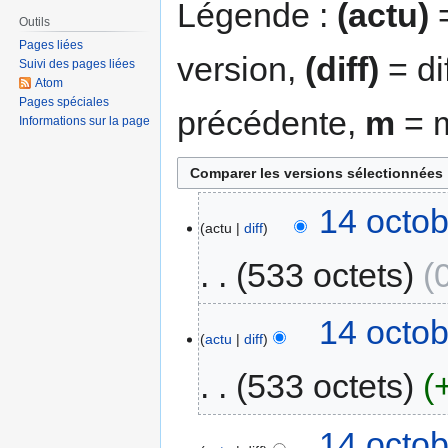
Légende :
(actu)
=
Outils
Pages liées
version,
(diff)
= di
Suivi des pages liées
Atom
Pages spéciales
précédente,
m
= m
Informations sur la page
14 octob
actu
diff
533 octets
14 octob
actu
diff
533 octets
14 octob