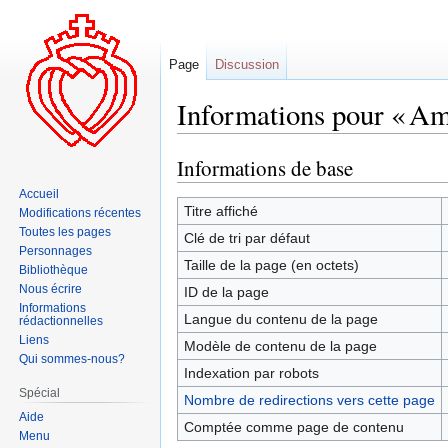
Page
Discussion
Informations pour « A
Informations de base
Aller
Aller
à
à
Accueil
la
la
Titre affiché
Modifications récentes
navigation
recherche
Toutes les pages
Clé de tri par défaut
Personnages
Taille de la page (en octets)
Bibliothèque
Nous écrire
ID de la page
Informations
Langue du contenu de la page
rédactionnelles
Liens
Modèle de contenu de la page
Qui sommes-nous?
Indexation par robots
Spécial
Nombre de redirections vers cette page
Aide
Comptée comme page de contenu
Menu