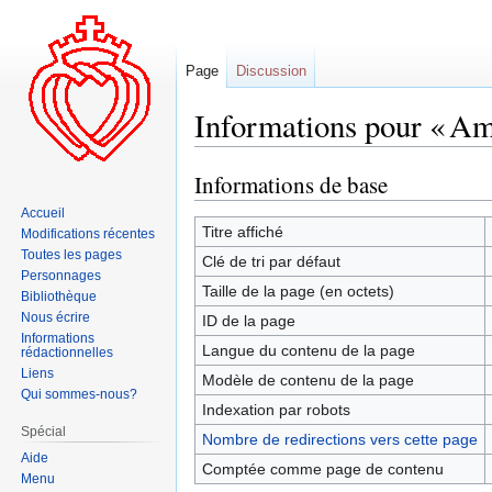
Page
Discussion
Informations pour « Am
Informations de base
Aller
Aller
à
à
Accueil
la
la
Titre affiché
Modifications récentes
navigation
recherche
Toutes les pages
Clé de tri par défaut
Personnages
Taille de la page (en octets)
Bibliothèque
Nous écrire
ID de la page
Informations
Langue du contenu de la page
rédactionnelles
Liens
Modèle de contenu de la page
Qui sommes-nous?
Indexation par robots
Spécial
Nombre de redirections vers cette page
Aide
Comptée comme page de contenu
Menu