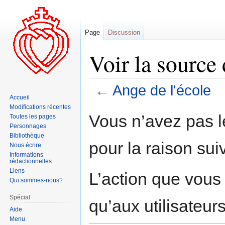
Page
Discussion
Voir la source
←
Ange de l'école
Accueil
Modifications récentes
Aller
Aller
Vous n’avez pas le
Toutes les pages
à
à
Personnages
la
la
Bibliothèque
pour la raison sui
navigation
recherche
Nous écrire
Informations
rédactionnelles
Liens
L’action que vous
Qui sommes-nous?
Spécial
qu’aux utilisateur
Aide
Menu