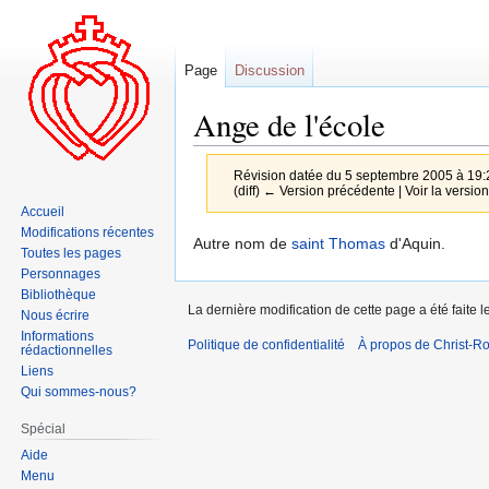
Page
Discussion
Ange de l'école
Révision datée du 5 septembre 2005 à 19:
(diff) ← Version précédente | Voir la version 
Accueil
Modifications récentes
Aller
Aller
Autre nom de
saint Thomas
d'Aquin.
Toutes les pages
à
à
Personnages
la
la
Bibliothèque
La dernière modification de cette page a été faite 
navigation
recherche
Nous écrire
Informations
Politique de confidentialité
À propos de Christ-Ro
rédactionnelles
Liens
Qui sommes-nous?
Spécial
Aide
Menu