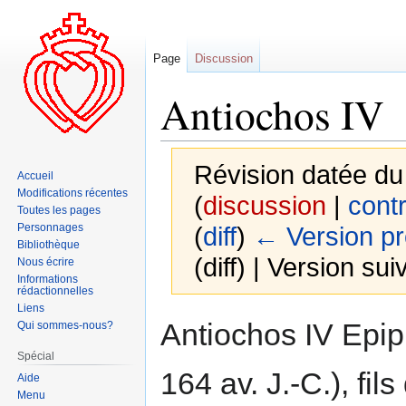
Page
Discussion
Antiochos IV
Révision datée du
Accueil
Modifications récentes
(
discussion
|
contr
Toutes les pages
Personnages
(
diff
)
← Version p
Bibliothèque
(diff) | Version sui
Nous écrire
Informations
rédactionnelles
Liens
Aller
Aller
Antiochos IV Epip
Qui sommes-nous?
à
à
Spécial
la
la
164 av. J.-C.), fi
Aide
navigation
recherche
Menu