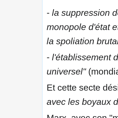
-
la suppression de
monopole d'état et
la spoliation brutal
-
l'établissement
universel"
(mondia
Et cette secte dés
avec les boyaux du
Marx, avec son "ma