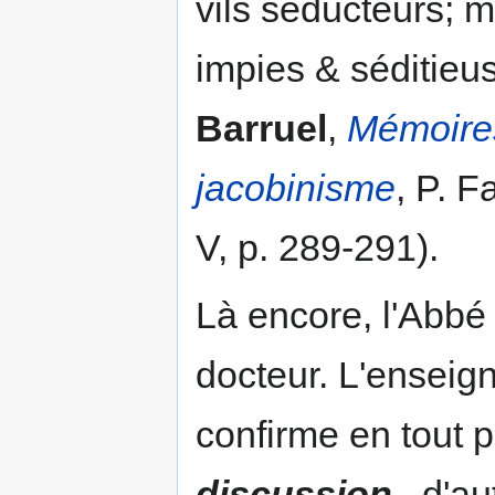
vils séducteurs; 
impies & séditieu
Barruel
,
Mémoires 
jacobinisme
, P. 
V, p. 289-291).
Là encore, l'Abbé 
docteur. L'enseign
confirme en tout p
discussion
, d'a