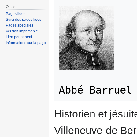
la
la
Outils
navigation
recherche
Pages liées
Suivi des pages liées
Pages spéciales
Version imprimable
Lien permanent
Informations sur la page
Historien et jésui
Villeneuve-de Berg