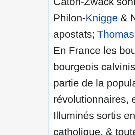
Caton-Zwack sont
Philon-
Knigge
& N
apostats;
Thomas
En France les bou
bourgeois calvini
partie de la popu
révolutionnaires, 
Illuminés sortis e
catholique, & tout