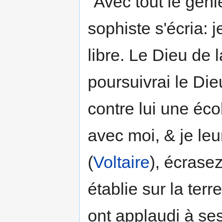
"Avec tout le gén
sophiste s'écria: j
libre. Le Dieu de 
poursuivrai le Die
contre lui une éco
avec moi, & je leur
(
Voltaire
), écrasez
établie sur la te
ont applaudi à ses