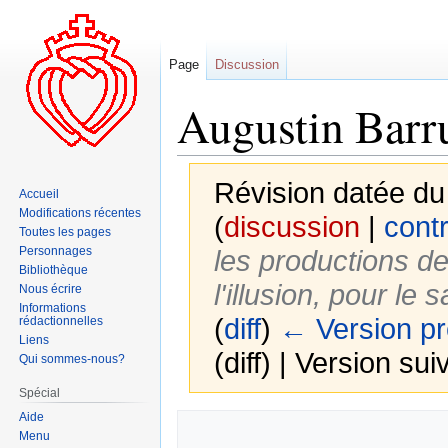
Page
Discussion
Augustin Barr
Révision datée du
Accueil
Modifications récentes
(
discussion
|
contr
Toutes les pages
Personnages
les productions de 
Bibliothèque
l'illusion, pour le
Nous écrire
Informations
(
diff
)
← Version p
rédactionnelles
Liens
(diff) | Version sui
Qui sommes-nous?
Spécial
Aide
Aller
Aller
Menu
à
à