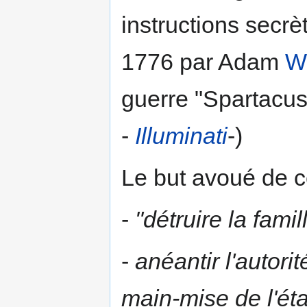
instructions secrè
1776 par Adam
W
guerre "Spartacus
-
Illuminati
-)
Le but avoué de ce
-
"détruire la fami
-
anéantir l'autori
main-mise de l'état