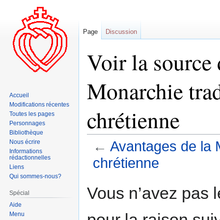
Page
Discussion
Voir la source
Monarchie trad
Accueil
Modifications récentes
chrétienne
Toutes les pages
Personnages
Bibliothèque
Nous écrire
←
Avantages de la M
Informations
rédactionnelles
chrétienne
Liens
Qui sommes-nous?
Aller
Aller
Vous n’avez pas le
Spécial
à
à
Aide
la
la
pour la raison sui
Menu
navigation
recherche