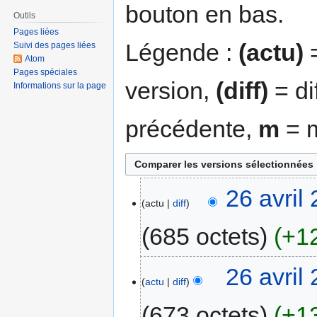
bouton en bas.
Outils
Pages liées
Légende :
(actu)
=
Suivi des pages liées
Atom
Pages spéciales
version,
(diff)
= di
Informations sur la page
précédente,
m
= m
26 avril
actu
diff
685 octets
+1
26 avril
actu
diff
673 octets
+1