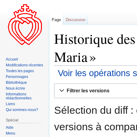
Page
Discussion
Historique des
Maria »
Accueil
Modifications récentes
Voir les opérations 
Toutes les pages
Personnages
Bibliothèque
Aller
Aller
Nous écrire
Filtrer les versions
à
à
Informations
rédactionnelles
la
la
Liens
navigation
recherche
Sélection du diff 
Qui sommes-nous?
Spécial
versions à compar
Aide
Menu