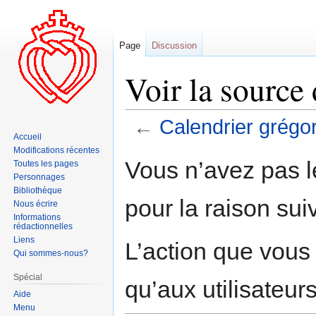
Page
Discussion
Voir la source
←
Calendrier grégo
Accueil
Modifications récentes
Aller
Aller
Vous n’avez pas le
Toutes les pages
à
à
Personnages
la
la
Bibliothèque
pour la raison sui
navigation
recherche
Nous écrire
Informations
rédactionnelles
Liens
L’action que vous
Qui sommes-nous?
Spécial
qu’aux utilisateur
Aide
Menu