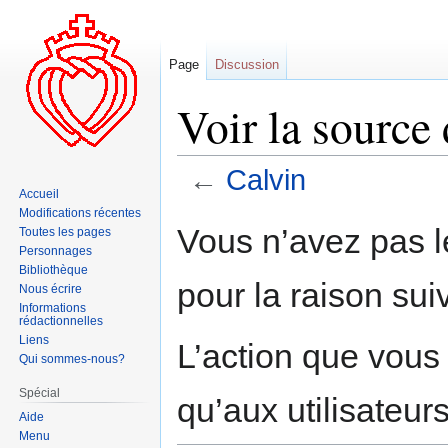
Page
Discussion
Voir la source
←
Calvin
Accueil
Modifications récentes
Aller
Aller
Vous n’avez pas le
Toutes les pages
à
à
Personnages
la
la
Bibliothèque
pour la raison sui
navigation
recherche
Nous écrire
Informations
rédactionnelles
Liens
L’action que vous
Qui sommes-nous?
Spécial
qu’aux utilisateur
Aide
Menu