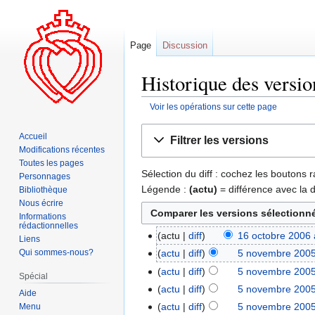
Page
Discussion
Historique des versi
Voir les opérations sur cette page
Aller
Aller
Accueil
Filtrer les versions
à
à
Modifications récentes
la
la
Toutes les pages
Sélection du diff : cochez les boutons
navigation
recherche
Personnages
Légende :
(actu)
= différence avec la 
Bibliothèque
Nous écrire
Informations
rédactionnelles
actu
diff
16 octobre 2006 
Liens
Qui sommes-nous?
actu
diff
5 novembre 2005
actu
diff
5 novembre 2005
Spécial
actu
diff
5 novembre 2005
Aide
actu
diff
5 novembre 2005
Menu