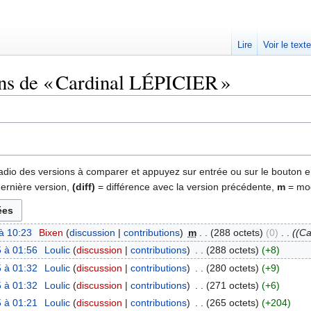
Lire
Voir le text
ons de « Cardinal LÉPICIER »
 radio des versions à comparer et appuyez sur entrée ou sur le bouton e
dernière version,
(diff)
= différence avec la version précédente,
m
= mod
à 10:23
‎
Bixen
discussion
contributions
‎
m
288 octets
0
‎
(Ca
 à 01:56
‎
Loulic
discussion
contributions
‎
288 octets
+8
 à 01:32
‎
Loulic
discussion
contributions
‎
280 octets
+9
 à 01:32
‎
Loulic
discussion
contributions
‎
271 octets
+6
 à 01:21
‎
Loulic
discussion
contributions
‎
265 octets
+204