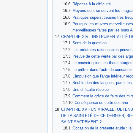
16.6
Réponse à la difficulté
16.7
Moyens dont se servent les magic
16.8
Pratiques superstitieuses très fr
16.9
Pourquoi les œuvres merveilleuses
merveilleuses faites par les bons 
17
CHAPITRE XIV - INSTRUMENTALITÉ 
17.1
Sens de la question
17.2
Les créatures raisonnables peuvent
17.3
Preuve de cette vérité par des ar
17.4
Le pouvoir qu'ont les thaumaturges
17.5
Le prêtre, dans l'acte de consacrer
17.6
L'impulsion que l'ange inférieur reç
17.7
Seul le don des langues, parmi le
17.8
Une difficulté résolue
17.9
Comment la grâce de faire des mirac
17.10
Conséquence de cette doctrine
18
CHAPITRE XV - UN MIRACLE, OBTENU
DE LA SAINTETÉ DE CE DERNIER, BI
SAINT SACREMENT ?
18.1
Occasion de la présente étude : la