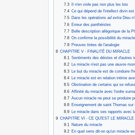
7.3
Il n'en viole pas non plus les lois
7.4
Ce qui dépend de l'intellect divin es
7.5
Dans les opérations
ad extra
Dieu n'
7.6
Erreur des panthéistes
7.7
Belle description allégorique de la P
7.8
On confirme la possibilité du miracle
7.9
Preuves tirées de l'analogie
8
CHAPITRE V - FINALITÉ DU MIRACLE
8.1
Sentiments des déistes et d'autres in
8.2
Le miracle n'est pas une œuvre monst
8.3
Le but du miracle est de conduire l
8.4
Le miracle est en relation intime avec
8.5
Obstination de certains qui se refus
8.6
Affinité du miracle avec l'ordre surna
8.7
Aucun miracle ne peut se produire po
8.8
Enseignement de saint Thomas sur l
8.9
Le miracle dans ses rapports avec l
9
CHAPITRE VI - CE QU'EST LE MIRACLE
9.1
Nature du miracle
9.2
En quel sens dit-on qu'un miracle e