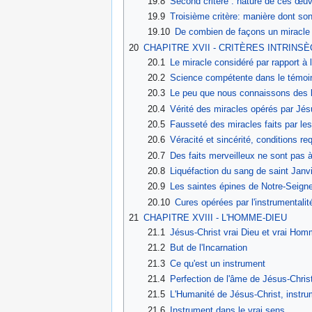
19.8
Second critère : nature de ces œu
19.9
Troisième critère: manière dont s
19.10
De combien de façons un miracle p
20
CHAPITRE XVII - CRITÈRES INTRIN
20.1
Le miracle considéré par rapport à l
20.2
Science compétente dans le témoi
20.3
Le peu que nous connaissons des loi
20.4
Vérité des miracles opérés par Jés
20.5
Fausseté des miracles faits par le
20.6
Véracité et sincérité, conditions r
20.7
Des faits merveilleux ne sont pas 
20.8
Liquéfaction du sang de saint Janvi
20.9
Les saintes épines de Notre-Seign
20.10
Cures opérées par l'instrumentalit
21
CHAPITRE XVIII - L'HOMME-DIEU
21.1
Jésus-Christ vrai Dieu et vrai Ho
21.2
But de l'Incarnation
21.3
Ce qu'est un instrument
21.4
Perfection de l'âme de Jésus-Chris
21.5
L'Humanité de Jésus-Christ, instrum
21.6
Instrument dans le vrai sens