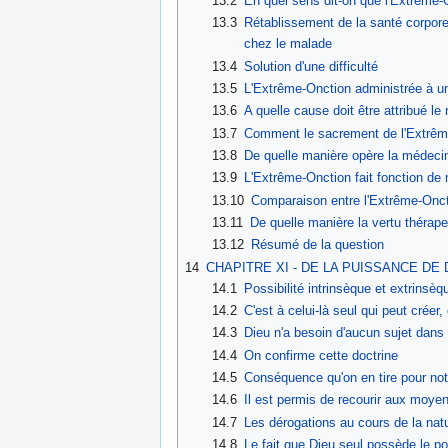
13.2
En quel sens dit-on que l'Extrême-
13.3
Rétablissement de la santé corpore
chez le malade
13.4
Solution d'une difficulté
13.5
L'Extrême-Onction administrée à un
13.6
A quelle cause doit être attribué l
13.7
Comment le sacrement de l'Extrême-O
13.8
De quelle manière opère la médecin
13.9
L'Extrême-Onction fait fonction de
13.10
Comparaison entre l'Extrême-Onct
13.11
De quelle manière la vertu thérape
13.12
Résumé de la question
14
CHAPITRE XI - DE LA PUISSANCE D
14.1
Possibilité intrinsèque et extrinsèq
14.2
C'est à celui-là seul qui peut créer,
14.3
Dieu n'a besoin d'aucun sujet dans
14.4
On confirme cette doctrine
14.5
Conséquence qu'on en tire pour notr
14.6
Il est permis de recourir aux moye
14.7
Les dérogations au cours de la nat
14.8
Le fait que Dieu seul possède le p