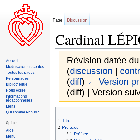
Page
Discussion
Cardinal LÉPI
Révision datée d
Accueil
Modifications récentes
(
discussion
|
contr
Toutes les pages
Personnages
(
diff
)
← Version p
Bibliothèque
(diff) | Version sui
Nous écrire
Informations
rédactionnelles
Liens
Aller
Aller
Qui sommes-nous?
à
à
1
Titre
Spécial
la
la
2
Préfaces
Aide
navigation
recherche
2.1
Préface
Menu