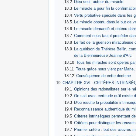
18.2
Dieu seul, auteur du miracle
18.3
Le miracle a pour fin la confirmatio
18.4
Vertu probative spéciale dans les 
18.5
Le miracle obtenu dans le but de véri
18.6
Le miracle demandé et obtenu dans 
18.7
Comment nous faut-il procéder dan
18.8
Le fait de la guérison miraculeuse 
18.9
La guérison de Thérèse Bellin, con
de la Bienheureuse Jeanne d'Arc
18.10
Tous les miracles sont opérés par
18.11
Toute grâce nous vient par Marie,
18.12
Conséquence de cette doctrine
19
CHAPITRE XVI - CRITÈRES INTRINS
19.1
Opinions des rationalistes sur le mi
19.2
On sait avec certitude qu'il existe 
19.3
D'où résulte la probabilité intrinsèq
19.4
Reconnaissance authentique du mira
19.5
Critères intrinsèques permettant de
19.6
Critères pour distinguer les œuvres
19.7
Premier critère : but des œuvres m