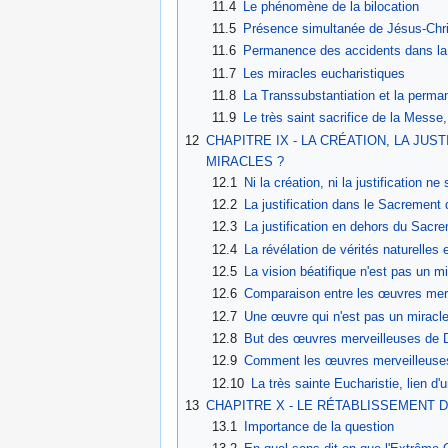
11.4
Le phénomène de la bilocation
11.5
Présence simultanée de Jésus-Chris
11.6
Permanence des accidents dans la 
11.7
Les miracles eucharistiques
11.8
La Transsubstantiation et la perma
11.9
Le très saint sacrifice de la Messe,
12
CHAPITRE IX - LA CRÉATION, LA JUS
MIRACLES ?
12.1
Ni la création, ni la justification 
12.2
La justification dans le Sacrement
12.3
La justification en dehors du Sacr
12.4
La révélation de vérités naturelles 
12.5
La vision béatifique n'est pas un m
12.6
Comparaison entre les œuvres mer
12.7
Une œuvre qui n'est pas un miracl
12.8
But des œuvres merveilleuses de 
12.9
Comment les œuvres merveilleuses d
12.10
La très sainte Eucharistie, lien d'u
13
CHAPITRE X - LE RÉTABLISSEMENT D
13.1
Importance de la question