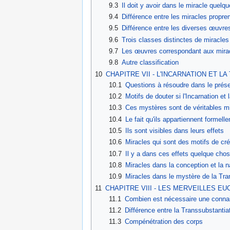
9.3
Il doit y avoir dans le miracle quelq
9.4
Différence entre les miracles propr
9.5
Différence entre les diverses œuvre
9.6
Trois classes distinctes de miracles
9.7
Les œuvres correspondant aux mirac
9.8
Autre classification
10
CHAPITRE VII - L'INCARNATION ET 
10.1
Questions à résoudre dans le présen
10.2
Motifs de douter si l'Incarnation et
10.3
Ces mystères sont de véritables m
10.4
Le fait qu'ils appartiennent formell
10.5
Ils sont visibles dans leurs effets
10.6
Miracles qui sont des motifs de créd
10.7
Il y a dans ces effets quelque chose 
10.8
Miracles dans la conception et la 
10.9
Miracles dans le mystère de la Tra
11
CHAPITRE VIII - LES MERVEILLES E
11.1
Combien est nécessaire une connai
11.2
Différence entre la Transsubstantia
11.3
Compénétration des corps