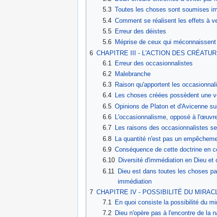
5.3
Toutes les choses sont soumises im
5.4
Comment se réalisent les effets à ve
5.5
Erreur des déistes
5.6
Méprise de ceux qui méconnaissent 
6
CHAPITRE III - L'ACTION DES CRÉAT
6.1
Erreur des occasionnalistes
6.2
Malebranche
6.3
Raison qu'apportent les occasionnal
6.4
Les choses créées possèdent une vér
6.5
Opinions de Platon et d'Avicenne su
6.6
L'occasionnalisme, opposé à l'œuvr
6.7
Les raisons des occasionnalistes se
6.8
La quantité n'est pas un empêchement
6.9
Conséquence de cette doctrine en c
6.10
Diversité d'immédiation en Dieu et 
6.11
Dieu est dans toutes les choses par
immédiation
7
CHAPITRE IV - POSSIBILITÉ DU MIRAC
7.1
En quoi consiste la possibilité du mi
7.2
Dieu n'opère pas à l'encontre de la n