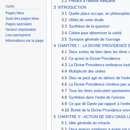
2.2
Préface à l'édition française
Outils
3
INTRODUCTION
Pages liées
3.1
Quelle place occupe, en philosophie,
Suivi des pages liées
3.2
Utilité de cette étude
Pages spéciales
3.3
Synthèse de la question
Version imprimable
3.4
Critère pour déterminer la vérité
Lien permanent
3.5
Synopse générale de l'ouvrage
Informations sur la page
4
CHAPITRE I - LA DIVINE PROVIDENC
4.1
Deux sortes de bien dans les êtres
4.2
Ce qu'est la Divine Providence
4.3
La Divine Providence embrasse tou
4.4
Multiplicité des ordres
4.5
Dieu ne peut agir en dehors de l'ordr
4.6
La Divine Providence n'enlève pas 
4.7
Tous les êtres exécutent spontanéme
4.8
Synthèse dans l'ordre de l'univers
4.9
Ce que dit Dante par rapport à l'ordre
4.10
Bonté de la Divine Providence en
5
CHAPITRE II - ACTION DE DIEU DANS 
5.1
Idée générale du miracle
5.2
Deux erreurs extrêmes à éviter par r