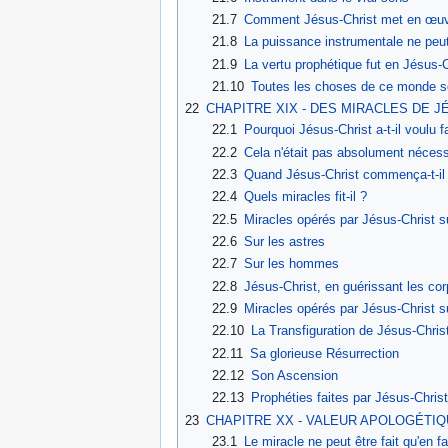
21.7
Comment Jésus-Christ met en œuv
21.8
La puissance instrumentale ne peut
21.9
La vertu prophétique fut en Jésus-
21.10
Toutes les choses de ce monde son
22
CHAPITRE XIX - DES MIRACLES DE J
22.1
Pourquoi Jésus-Christ a-t-il voulu f
22.2
Cela n'était pas absolument nécess
22.3
Quand Jésus-Christ commença-t-il à
22.4
Quels miracles fit-il ?
22.5
Miracles opérés par Jésus-Christ su
22.6
Sur les astres
22.7
Sur les hommes
22.8
Jésus-Christ, en guérissant les cor
22.9
Miracles opérés par Jésus-Christ su
22.10
La Transfiguration de Jésus-Chris
22.11
Sa glorieuse Résurrection
22.12
Son Ascension
22.13
Prophéties faites par Jésus-Christ
23
CHAPITRE XX - VALEUR APOLOGÉTIQ
23.1
Le miracle ne peut être fait qu'en f