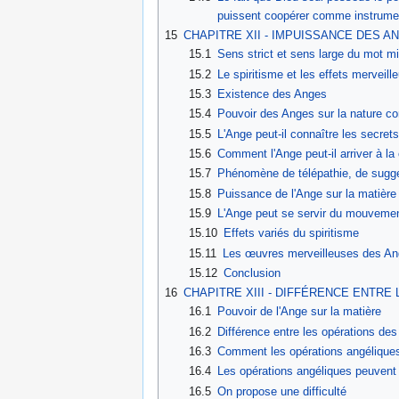
puissent coopérer comme instrume
15
CHAPITRE XII - IMPUISSANCE DES 
15.1
Sens strict et sens large du mot mi
15.2
Le spiritisme et les effets merveill
15.3
Existence des Anges
15.4
Pouvoir des Anges sur la nature cor
15.5
L'Ange peut-il connaître les secre
15.6
Comment l'Ange peut-il arriver à 
15.7
Phénomène de télépathie, de sugge
15.8
Puissance de l'Ange sur la matière 
15.9
L'Ange peut se servir du mouvemen
15.10
Effets variés du spiritisme
15.11
Les œuvres merveilleuses des An
15.12
Conclusion
16
CHAPITRE XIII - DIFFÉRENCE ENTR
16.1
Pouvoir de l'Ange sur la matière
16.2
Différence entre les opérations de
16.3
Comment les opérations angéliques
16.4
Les opérations angéliques peuvent
16.5
On propose une difficulté