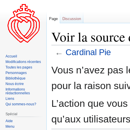
Page
Discussion
Voir la source
←
Cardinal Pie
Accueil
Modifications récentes
Aller
Aller
Vous n’avez pas le
Toutes les pages
à
à
Personnages
la
la
Bibliothèque
pour la raison sui
navigation
recherche
Nous écrire
Informations
rédactionnelles
Liens
L’action que vous
Qui sommes-nous?
Spécial
qu’aux utilisateur
Aide
Menu