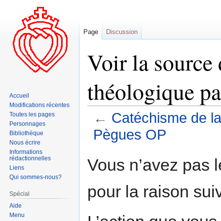
Page
Discussion
Voir la sourc
théologique pa
Accueil
Modifications récentes
←
Catéchisme de la
Toutes les pages
Personnages
Pègues OP
Bibliothèque
Nous écrire
Informations
Aller
Aller
rédactionnelles
Vous n’avez pas le
à
à
Liens
Qui sommes-nous?
la
la
pour la raison sui
navigation
recherche
Spécial
Aide
Menu