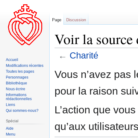
Page
Discussion
Voir la source
←
Charité
Accueil
Modifications récentes
Aller
Aller
Vous n’avez pas le
Toutes les pages
à
à
Personnages
la
la
Bibliothèque
pour la raison sui
navigation
recherche
Nous écrire
Informations
rédactionnelles
Liens
L’action que vous
Qui sommes-nous?
Spécial
qu’aux utilisateur
Aide
Menu