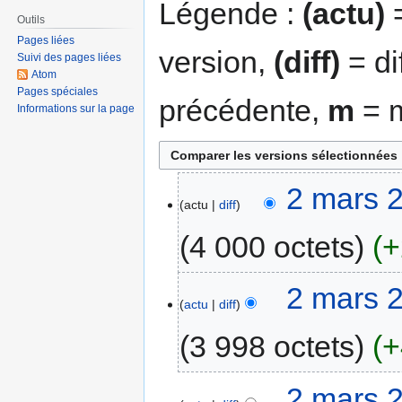
Légende :
(actu)
=
Outils
Pages liées
version,
(diff)
= di
Suivi des pages liées
Atom
Pages spéciales
précédente,
m
= m
Informations sur la page
2 mars 
actu
diff
4 000 octets
+
2 mars 
actu
diff
3 998 octets
+
2 mars 