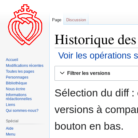
Page
Discussion
Historique des 
Voir les opérations 
Accueil
Modifications récentes
Aller
Aller
Toutes les pages
Filtrer les versions
à
à
Personnages
la
la
Bibliothèque
navigation
recherche
Sélection du diff 
Nous écrire
Informations
rédactionnelles
Liens
versions à compar
Qui sommes-nous?
Spécial
bouton en bas.
Aide
Menu