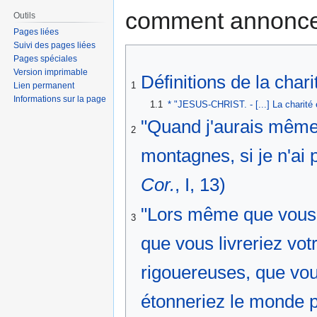
comment annoncer
Outils
Pages liées
Suivi des pages liées
Pages spéciales
Version imprimable
Définitions de la chari
1
Lien permanent
Informations sur la page
1.1
* "JESUS-CHRIST. - [...] La charité e
"Quand j'aurais même t
2
montagnes, si je n'ai p
Cor.
, I, 13)
"Lors même que vous d
3
que vous livreriez vot
rigouereuses, que vou
étonneriez le monde p