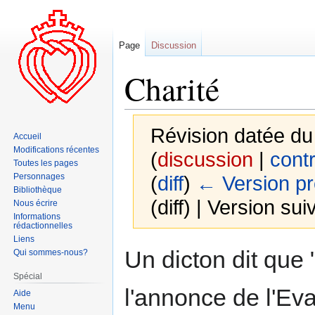
Page
Discussion
Charité
Révision datée du
Accueil
Modifications récentes
(
discussion
|
contr
Toutes les pages
Personnages
(
diff
)
← Version p
Bibliothèque
(diff) | Version sui
Nous écrire
Informations
rédactionnelles
Liens
Aller
Aller
Un dicton dit que 
Qui sommes-nous?
à
à
Spécial
la
la
l'annonce de l'Eva
Aide
navigation
recherche
Menu