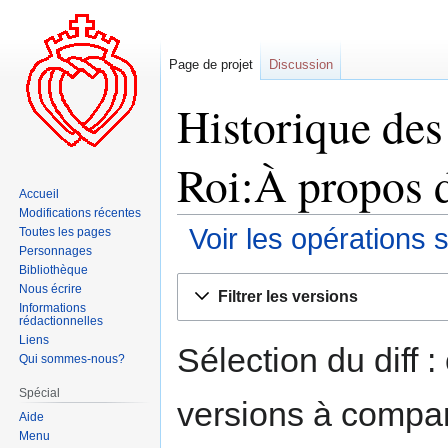
Page de projet
Discussion
Historique des 
Roi:À propos d
Accueil
Modifications récentes
Voir les opérations 
Toutes les pages
Personnages
Bibliothèque
Aller
Aller
Nous écrire
Filtrer les versions
à
à
Informations
rédactionnelles
la
la
Liens
navigation
recherche
Sélection du diff 
Qui sommes-nous?
Spécial
versions à compar
Aide
Menu