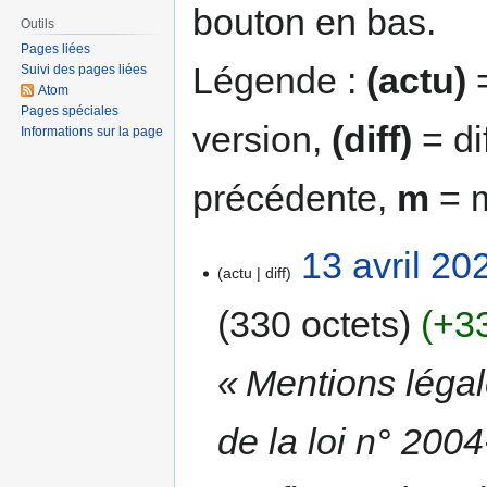
bouton en bas.
Outils
Pages liées
Légende :
(actu)
=
Suivi des pages liées
Atom
Pages spéciales
version,
(diff)
= di
Informations sur la page
précédente,
m
= m
13 avril 20
actu
diff
330 octets
+3
« Mentions légal
de la loi n° 200