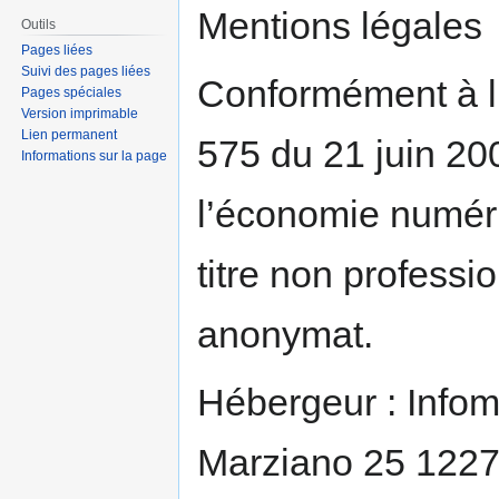
Aller
Aller
Mentions légales
Outils
à
à
Pages liées
la
la
Suivi des pages liées
navigation
recherche
Conformément à l’ar
Pages spéciales
Version imprimable
Lien permanent
575 du 21 juin 20
Informations sur la page
l’économie numériq
titre non professi
anonymat.
Hébergeur : Info
Marziano 25 1227