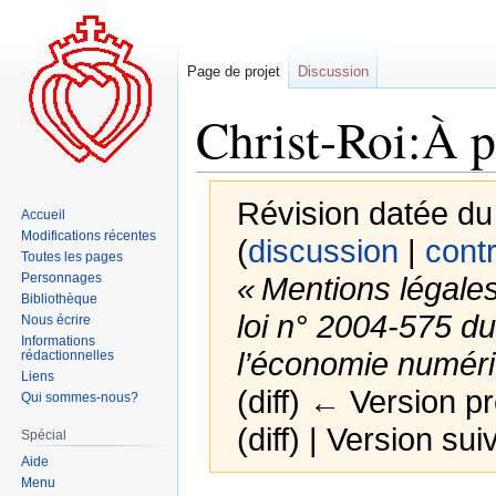
Page de projet
Discussion
Christ-Roi:À 
Révision datée du
Accueil
Modifications récentes
(
discussion
|
contr
Toutes les pages
Personnages
« Mentions légales
Bibliothèque
loi n° 2004-575 du
Nous écrire
Informations
l’économie numériqu
rédactionnelles
Liens
(diff) ← Version pr
Qui sommes-nous?
(diff) | Version sui
Spécial
Aide
Menu