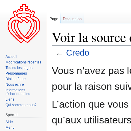
Page
Discussion
Voir la source
←
Credo
Accueil
Modifications récentes
Aller
Aller
Vous n’avez pas le
Toutes les pages
à
à
Personnages
la
la
Bibliothèque
pour la raison sui
navigation
recherche
Nous écrire
Informations
rédactionnelles
Liens
L’action que vous
Qui sommes-nous?
Spécial
qu’aux utilisateur
Aide
Menu