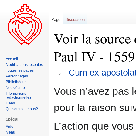
Page
Discussion
Voir la source
Paul IV - 1559
Accueil
Modifications récentes
←
Cum ex apostolat
Toutes les pages
Personnages
Bibliothèque
Aller
Aller
Vous n’avez pas le
Nous écrire
à
à
Informations
rédactionnelles
la
la
Liens
pour la raison sui
navigation
recherche
Qui sommes-nous?
Spécial
L’action que vous
Aide
Menu