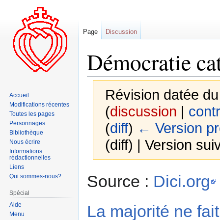
Page
Discussion
Démocratie ca
Révision datée du
Accueil
Modifications récentes
(
discussion
|
contr
Toutes les pages
Personnages
(
diff
)
← Version p
Bibliothèque
(diff) | Version sui
Nous écrire
Informations
rédactionnelles
Liens
Aller
Aller
Source :
Dici.org
Qui sommes-nous?
à
à
Spécial
la
la
Aide
navigation
recherche
La majorité ne fait
Menu