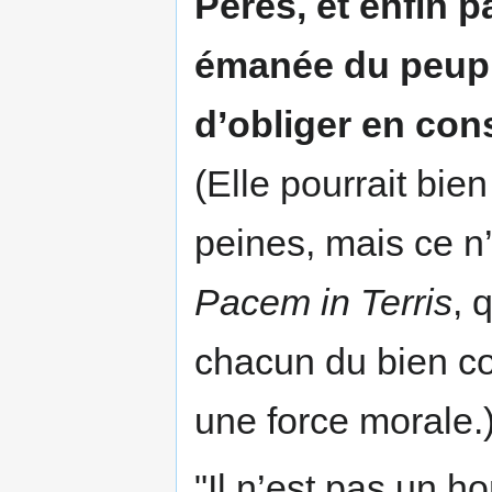
Pères, et enfin p
émanée du peuple
d’obliger en co
(Elle pourrait bie
peines, mais ce n’
Pacem in Terris
, 
chacun du bien co
une force morale.
"Il n’est pas un h