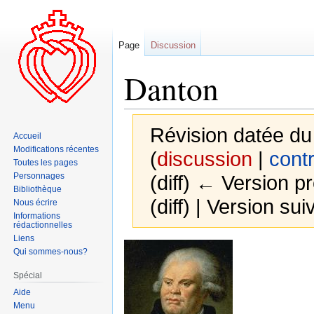
Page
Discussion
Danton
Révision datée du
Accueil
Modifications récentes
(
discussion
|
contr
Toutes les pages
Personnages
(diff) ← Version pr
Bibliothèque
(diff) | Version sui
Nous écrire
Informations
rédactionnelles
Liens
Aller
Aller
Qui sommes-nous?
à
à
Spécial
la
la
Aide
navigation
recherche
Menu