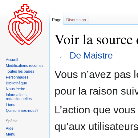
Page
Discussion
Voir la source
←
De Maistre
Accueil
Modifications récentes
Aller
Aller
Vous n’avez pas le
Toutes les pages
à
à
Personnages
la
la
Bibliothèque
pour la raison sui
navigation
recherche
Nous écrire
Informations
rédactionnelles
Liens
L’action que vous
Qui sommes-nous?
Spécial
qu’aux utilisateur
Aide
Menu