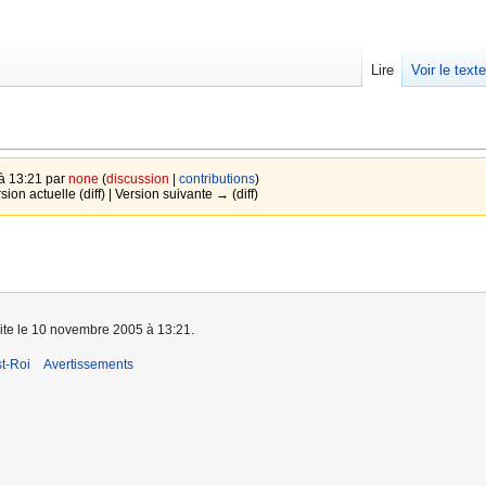
Lire
Voir le text
à 13:21 par
none
(
discussion
|
contributions
)
sion actuelle (diff) | Version suivante → (diff)
aite le 10 novembre 2005 à 13:21.
t-Roi
Avertissements