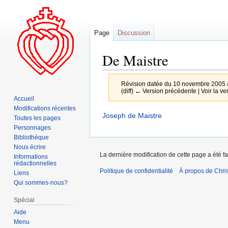
Page
Discussion
De Maistre
Révision datée du 10 novembre 2005 
(diff) ← Version précédente | Voir la ver
Accueil
Modifications récentes
Aller
Aller
Joseph de Maistre
Toutes les pages
à
à
Personnages
la
la
Bibliothèque
Nous écrire
navigation
recherche
La dernière modification de cette page a été f
Informations
rédactionnelles
Politique de confidentialité
À propos de Chris
Liens
Qui sommes-nous?
Spécial
Aide
Menu