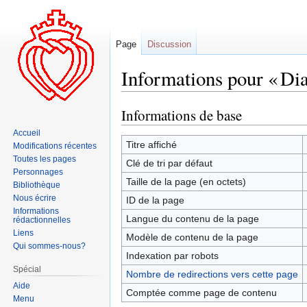
Page
Discussion
Informations pour « Di
Informations de base
Aller
Aller
à
à
Accueil
la
la
Titre affiché
Modifications récentes
navigation
recherche
Toutes les pages
Clé de tri par défaut
Personnages
Taille de la page (en octets)
Bibliothèque
Nous écrire
ID de la page
Informations
Langue du contenu de la page
rédactionnelles
Liens
Modèle de contenu de la page
Qui sommes-nous?
Indexation par robots
Spécial
Nombre de redirections vers cette page
Aide
Comptée comme page de contenu
Menu