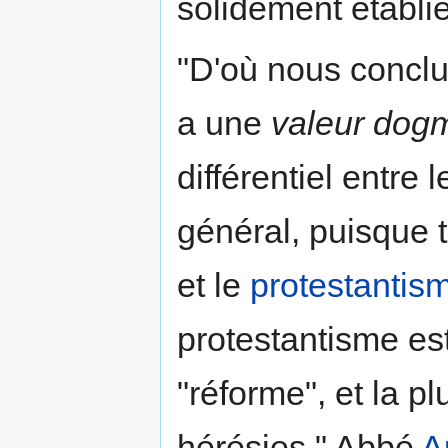
solidement établie
"D'où nous concluo
a une
valeur dog
différentiel entre 
général, puisque t
et le
protestantis
protestantisme est
"réforme", et la p
hérésies." Abbé
A