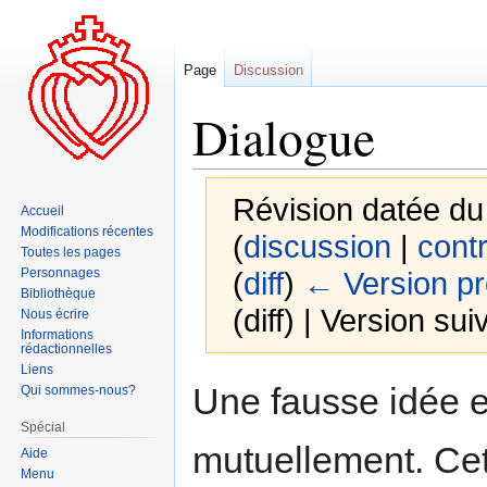
Page
Discussion
Dialogue
Révision datée du
Accueil
Modifications récentes
(
discussion
|
contr
Toutes les pages
Personnages
(
diff
)
← Version p
Bibliothèque
(diff) | Version sui
Nous écrire
Informations
rédactionnelles
Liens
Aller
Aller
Une fausse idée es
Qui sommes-nous?
à
à
Spécial
la
la
mutuellement. Ce
Aide
navigation
recherche
Menu