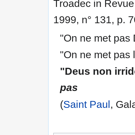
Troadec in Revu
1999, n° 131, p. 7
"On ne met pas 
"On ne met pas l
"Deus non irrid
pas
(
Saint Paul
, Gal