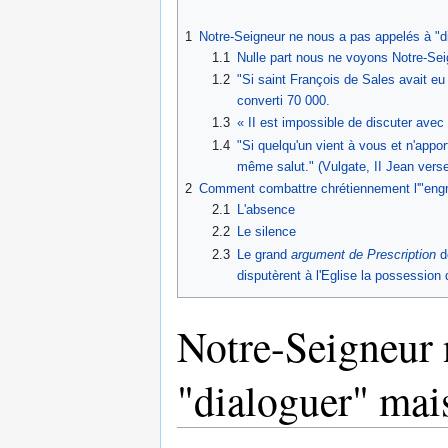
1
Notre-Seigneur ne nous a pas appelés à "d
1.1
Nulle part nous ne voyons Notre-Se
1.2
"Si saint François de Sales avait eu 
converti 70 000.
1.3
« II est impossible de discuter avec 
1.4
"Si quelqu'un vient à vous et n'appor
même salut." (Vulgate, II Jean verse
2
Comment combattre chrétiennement l'"engr
2.1
L'absence
2.2
Le silence
2.3
Le grand
argument de Prescription
de
disputèrent à l'Eglise la possession 
Notre-Seigneur 
"dialoguer" mai