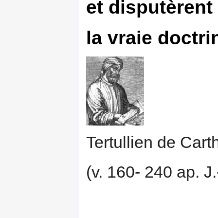
et disputèrent
la vraie doctri
Tertullien de Car
(v. 160- 240 ap. J.