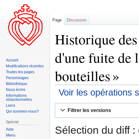
Page
Discussion
Historique des
d'une fuite de 
Accueil
Modifications récentes
bouteilles »
Toutes les pages
Personnages
Bibliothèque
Nous écrire
Voir les opérations 
Informations
rédactionnelles
Liens
Aller
Aller
Filtrer les versions
Qui sommes-nous?
à
à
la
la
Spécial
navigation
recherche
Sélection du diff 
Aide
Menu