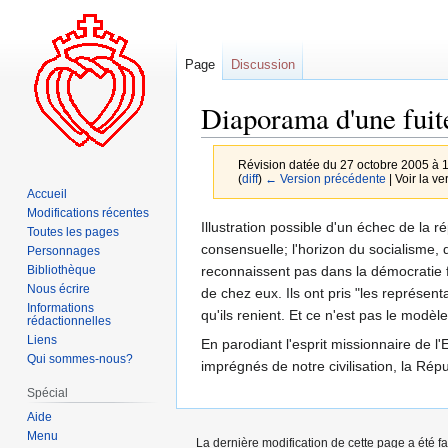
Page
Discussion
Diaporama d'une fuite 
Révision datée du 27 octobre 2005 à 
(
diff
)
← Version précédente
| Voir la ve
Accueil
Modifications récentes
Aller
Aller
Illustration possible d'un échec de la 
Toutes les pages
à
à
consensuelle; l'horizon du socialisme, 
Personnages
la
la
reconnaissent pas dans la démocratie f
Bibliothèque
Nous écrire
navigation
recherche
de chez eux. Ils ont pris "les représen
Informations
qu'ils renient. Et ce n'est pas le modèl
rédactionnelles
Liens
En parodiant l'esprit missionnaire de l
Qui sommes-nous?
imprégnés de notre civilisation, la Rép
Spécial
Aide
Menu
La dernière modification de cette page a été fa