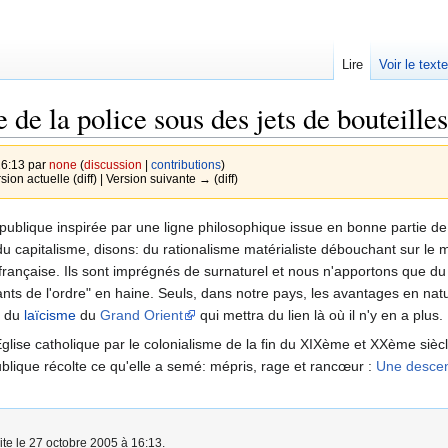
Lire
Voir le text
de la police sous des jets de bouteilles
16:13 par
none
(
discussion
|
contributions
)
rsion actuelle (diff) | Version suivante → (diff)
république inspirée par une ligne philosophique issue en bonne partie de
du capitalisme, disons: du rationalisme matérialiste débouchant sur le 
rançaise. Ils sont imprégnés de surnaturel et nous n'apportons que du 
tants de l'ordre" en haine. Seuls, dans notre pays, les avantages en n
e du
laïcisme
du
Grand Orient
qui mettra du lien là où il n'y en a plu
'Eglise catholique par le colonialisme de la fin du XIXème et XXème sièc
ublique récolte ce qu'elle a semé: mépris, rage et rancœur :
Une descen
ite le 27 octobre 2005 à 16:13.