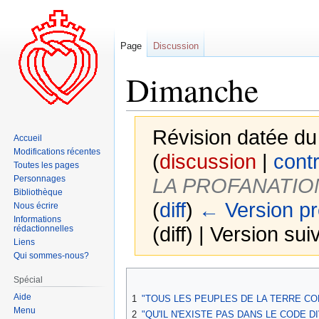
Page
Discussion
Dimanche
Révision datée du
Accueil
Modifications récentes
(
discussion
|
contr
Toutes les pages
Personnages
LA PROFANATIO
Bibliothèque
(
diff
)
← Version p
Nous écrire
Informations
(diff) | Version sui
rédactionnelles
Liens
Qui sommes-nous?
Aller
Aller
Spécial
à
à
Aide
1
"TOUS LES PEUPLES DE LA TERRE CONN
la
la
Menu
2
"QU'IL N'EXISTE PAS DANS LE CODE 