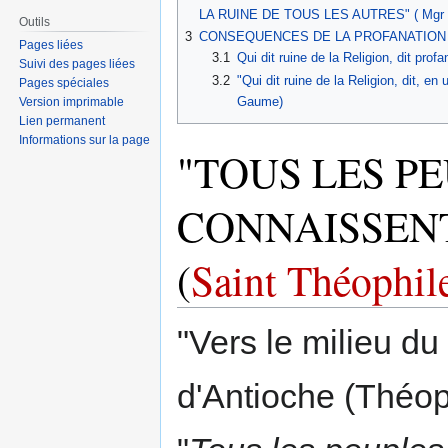
navigation
recherche
LA RUINE DE TOUS LES AUTRES" ( Mgr
Outils
3
CONSEQUENCES DE LA PROFANATION
Pages liées
3.1
Qui dit ruine de la Religion, dit pro
Suivi des pages liées
3.2
"Qui dit ruine de la Religion, dit, e
Pages spéciales
Gaume)
Version imprimable
Lien permanent
Informations sur la page
"TOUS LES P
CONNAISSENT
(
Saint Théophil
"Vers le milieu d
d'Antioche (Théoph