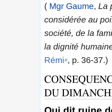
(
Mgr Gaume
,
La 
considérée au poin
société, de la fami
la dignité humaine
Rémi
, p. 36-37.)
CONSEQUENC
DU DIMANCH
Qui dit ruine d