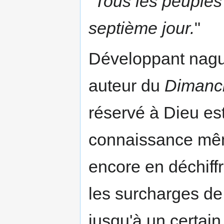
"
Tous les peuples 
septième jour.
"
Développant naguè
auteur du
Dimanc
réservé à Dieu es
connaissance mêm
encore en déchiffr
les surcharges de l
jusqu'à un certain 