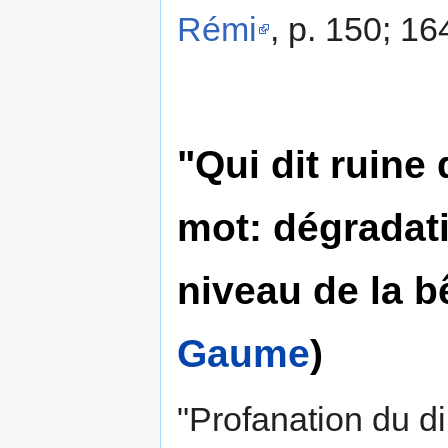
Rémi
, p. 150; 16
"Qui dit ruine 
mot: dégradat
niveau de la b
Gaume
)
"Profanation du d