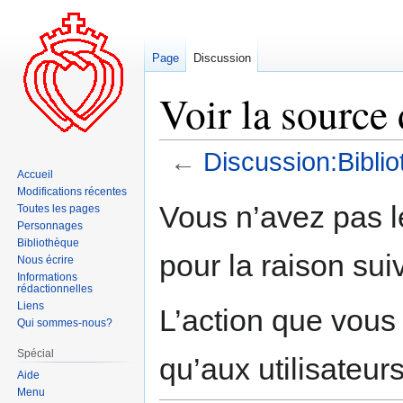
Page
Discussion
Voir la source
←
Discussion:Bibli
Accueil
Modifications récentes
Aller
Aller
Vous n’avez pas le
Toutes les pages
à
à
Personnages
la
la
Bibliothèque
pour la raison sui
navigation
recherche
Nous écrire
Informations
rédactionnelles
Liens
L’action que vous
Qui sommes-nous?
Spécial
qu’aux utilisateur
Aide
Menu