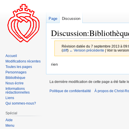
Page
Discussion
Discussion:Bibliothèqu
Révision datée du 7 septembre 2013 à 09:
(
diff
)
← Version précédente
| Voir la version
Accueil
Modifications récentes
Aller
Aller
rien
Toutes les pages
à
à
Personnages
la
la
Bibliothèque
La dernière modification de cette page a été faite 
navigation
recherche
Nous écrire
Informations
Politique de confidentialité
À propos de Christ-Ro
rédactionnelles
Liens
Qui sommes-nous?
Spécial
Aide
Menu