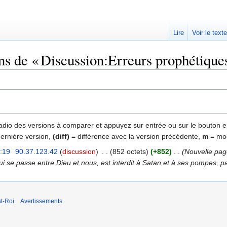
Lire
Voir le text
ns de « Discussion:Erreurs prophétique
 radio des versions à comparer et appuyez sur entrée ou sur le bouton e
dernière version,
(diff)
= différence avec la version précédente,
m
= mod
:19
‎
90.37.123.42
discussion
‎
852 octets
+852
‎
Nouvelle page
ui se passe entre Dieu et nous, est interdit à Satan et à ses pompes, pa
t-Roi
Avertissements