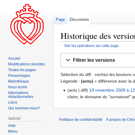
Page
Discussion
Historique des versio
Voir les opérations sur cette page
Aller
Aller
Accueil
Filtrer les versions
à
à
Modifications récentes
la
la
Toutes les pages
Sélection du diff : cochez les boutons
navigation
recherche
Personnages
Légende :
(actu)
= différence avec la 
Bibliothèque
Nous écrire
actu
diff
19 novembre 2009 à 12
Informations
claire, le domaine du "surnaturel" q
rédactionnelles
Liens
Qui sommes-nous?
Spécial
Politique de confidentialité
À propos de Chris
Aide
Menu