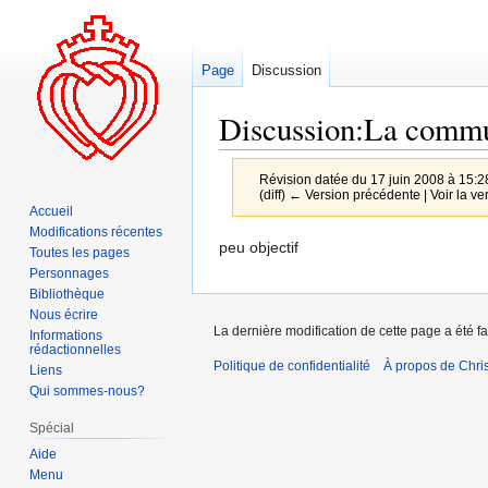
Page
Discussion
Discussion:La commu
Révision datée du 17 juin 2008 à 15:2
(diff) ← Version précédente | Voir la ver
Accueil
Modifications récentes
Aller
Aller
peu objectif
Toutes les pages
à
à
Personnages
la
la
Bibliothèque
Nous écrire
navigation
recherche
La dernière modification de cette page a été fa
Informations
rédactionnelles
Politique de confidentialité
À propos de Chris
Liens
Qui sommes-nous?
Spécial
Aide
Menu