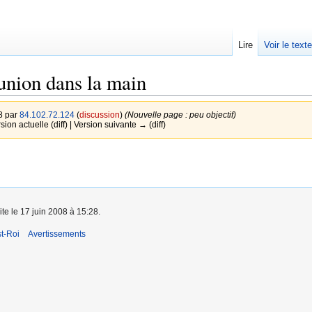
Lire
Voir le text
nion dans la main
8 par
84.102.72.124
(
discussion
)
(Nouvelle page : peu objectif)
sion actuelle (diff) | Version suivante → (diff)
ite le 17 juin 2008 à 15:28.
t-Roi
Avertissements