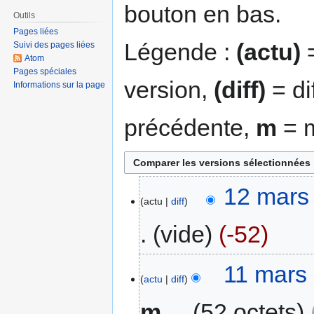
bouton en bas.
Outils
Pages liées
Légende :
(actu)
=
Suivi des pages liées
Atom
Pages spéciales
version,
(diff)
= di
Informations sur la page
précédente,
m
= m
12 mars
actu
diff
vide
-52
11 mars
actu
diff
m
52 octets