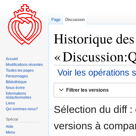
Page
Discussion
Historique des
« Discussion:
Accueil
Modifications récentes
Voir les opérations 
Toutes les pages
Personnages
Bibliothèque
Aller
Aller
Nous écrire
Filtrer les versions
à
à
Informations
rédactionnelles
la
la
Liens
navigation
recherche
Sélection du diff 
Qui sommes-nous?
Spécial
versions à compar
Aide
Menu