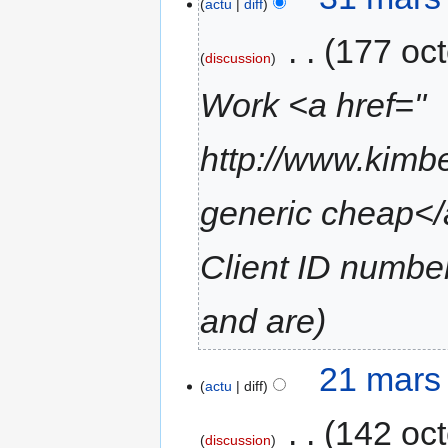
actu
diff
‎
177 oct
discussion
Work <a href="
http://www.kimb
generic cheap</a
Client ID numbe
and are
21 mars
actu
diff
‎
142 oct
discussion