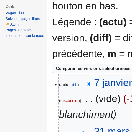
bouton en bas.
Outils
Pages liées
Légende :
(actu)
=
Suivi des pages liées
Atom
Pages spéciales
version,
(diff)
= di
Informations sur la page
précédente,
m
= m
7 janvie
actu
diff
‎
vide
-
discussion
blanchiment
31 mars