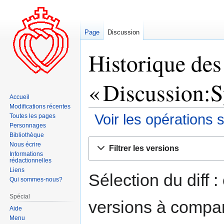
Page
Discussion
Historique des
« Discussion:S
Accueil
Modifications récentes
Voir les opérations 
Toutes les pages
Personnages
Bibliothèque
Aller
Aller
Nous écrire
Filtrer les versions
à
à
Informations
rédactionnelles
la
la
Liens
navigation
recherche
Sélection du diff 
Qui sommes-nous?
Spécial
versions à compar
Aide
Menu