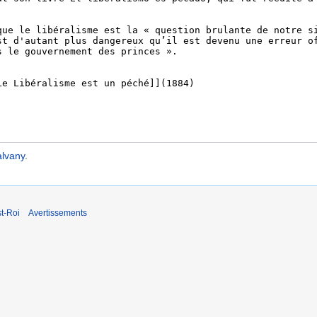
alvany
.
t-Roi
Avertissements