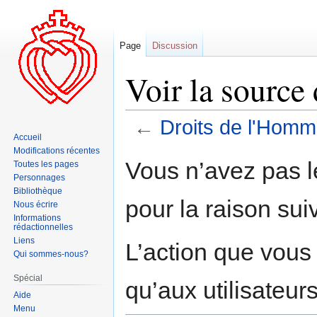
Page
Discussion
Voir la source
←
Droits de l'Hom
Accueil
Modifications récentes
Aller
Aller
Vous n’avez pas le
Toutes les pages
à
à
Personnages
la
la
Bibliothèque
pour la raison sui
navigation
recherche
Nous écrire
Informations
rédactionnelles
Liens
L’action que vous
Qui sommes-nous?
Spécial
qu’aux utilisateur
Aide
Menu