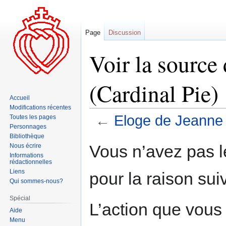
Page
Discussion
Voir la source
(Cardinal Pie)
Accueil
Modifications récentes
←
Eloge de Jeanne 
Toutes les pages
Personnages
Bibliothèque
Aller
Aller
Vous n’avez pas le
Nous écrire
à
à
Informations
rédactionnelles
la
la
Liens
pour la raison sui
navigation
recherche
Qui sommes-nous?
Spécial
L’action que vous
Aide
Menu