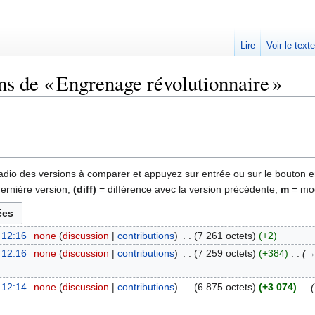
Lire
Voir le text
ns de « Engrenage révolutionnaire »
 radio des versions à comparer et appuyez sur entrée ou sur le bouton e
dernière version,
(diff)
= différence avec la version précédente,
m
= mod
 12:16
‎
none
discussion
contributions
‎
7 261 octets
+2
 12:16
‎
none
discussion
contributions
‎
7 259 octets
+384
‎
→‎
 12:14
‎
none
discussion
contributions
‎
6 875 octets
+3 074
‎