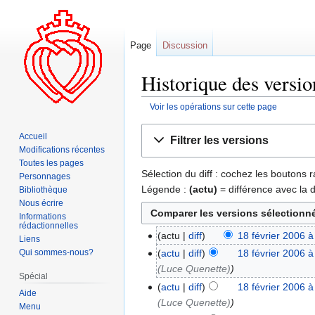
Page
Discussion
Historique des versio
Voir les opérations sur cette page
Aller
Aller
Accueil
Filtrer les versions
à
à
Modifications récentes
la
la
Toutes les pages
Sélection du diff : cochez les boutons
navigation
recherche
Personnages
Légende :
(actu)
= différence avec la 
Bibliothèque
Nous écrire
Informations
rédactionnelles
actu
diff
18 février 2006 à
Liens
Qui sommes-nous?
actu
diff
18 février 2006 à
(Luce Quenette)
Spécial
actu
diff
18 février 2006 à
Aide
(Luce Quenette)
Menu