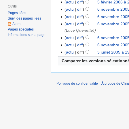
actu
diff
5 février 2006 à 
Outils
actu
diff
6 novembre 2005
Pages liées
actu
diff
6 novembre 2005
Suivi des pages liées
actu
diff
6 novembre 2005
Atom
Pages spéciales
(Luce Quenette)
Informations sur la page
actu
diff
6 novembre 2005
actu
diff
6 novembre 2005
actu
diff
3 juillet 2005 à 1
Politique de confidentialité
À propos de Chris