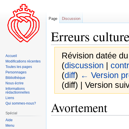
Page
Discussion
Erreurs culture
Révision datée du
Accueil
Modifications récentes
(
discussion
|
contr
Toutes les pages
Personnages
(
diff
)
← Version p
Bibliothèque
(diff) | Version sui
Nous écrire
Informations
rédactionnelles
Liens
Aller
Aller
Avortement
Qui sommes-nous?
à
à
Spécial
la
la
Aide
navigation
recherche
Menu