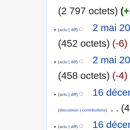
2 797 octets
+
2 mai 20
actu
diff
452 octets
-6
2 mai 20
actu
diff
458 octets
-4
16 déce
actu
diff
‎
4
discussion
contributions
16 déce
actu
diff