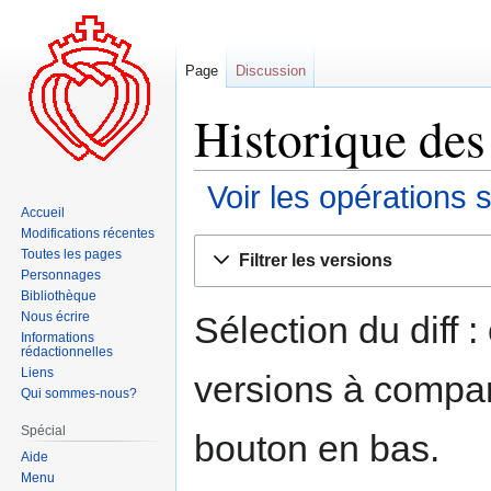
Page
Discussion
Historique des
Voir les opérations 
Accueil
Modifications récentes
Aller
Aller
Toutes les pages
Filtrer les versions
à
à
Personnages
la
la
Bibliothèque
navigation
recherche
Sélection du diff 
Nous écrire
Informations
rédactionnelles
Liens
versions à compar
Qui sommes-nous?
Spécial
bouton en bas.
Aide
Menu