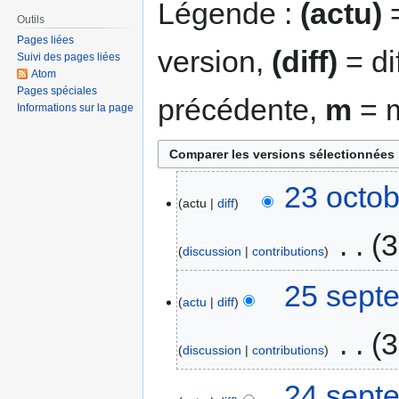
Légende :
(actu)
=
Outils
Pages liées
version,
(diff)
= di
Suivi des pages liées
Atom
Pages spéciales
précédente,
m
= m
Informations sur la page
23 octob
actu
diff
‎
3
discussion
contributions
25 sept
actu
diff
‎
3
discussion
contributions
24 sept