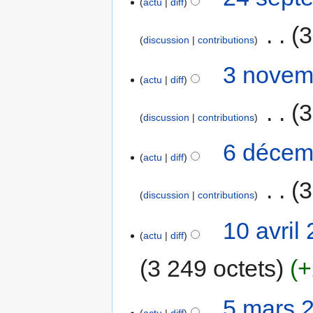
actu
diff
‎
3
discussion
contributions
3 novem
actu
diff
‎
3
discussion
contributions
6 décem
actu
diff
‎
3
discussion
contributions
10 avril
actu
diff
3 249 octets
+
5 mars 