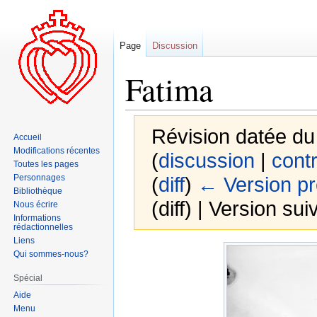
Page
Discussion
Fatima
Révision datée du
Accueil
Modifications récentes
(
discussion
|
contr
Toutes les pages
Personnages
(
diff
)
← Version p
Bibliothèque
(diff) | Version sui
Nous écrire
Informations
rédactionnelles
Liens
Aller
Aller
Qui sommes-nous?
à
à
Spécial
la
la
Aide
navigation
recherche
Menu