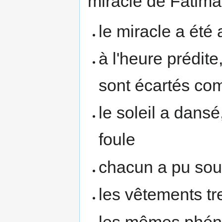
miracle de Fatima
le miracle a été
à l'heure prédite
sont écartés co
le soleil a dans
foule
chacun a pu soute
les vêtements t
les mêmes phéno