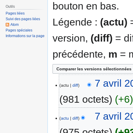
bouton en bas.
Outils
Pages liées
Légende :
(actu)
=
Suivi des pages liées
Atom
Pages spéciales
version,
(diff)
= di
Informations sur la page
précédente,
m
= m
7 avril 
actu
diff
981 octets
+6
7 avril 
actu
diff
975 octets
+9