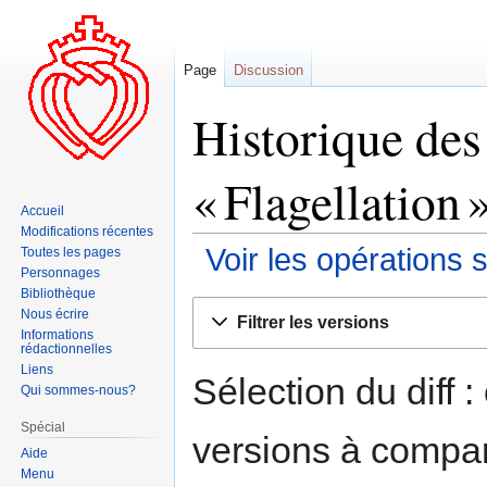
Page
Discussion
Historique des
« Flagellation 
Accueil
Modifications récentes
Voir les opérations 
Toutes les pages
Personnages
Bibliothèque
Aller
Aller
Nous écrire
Filtrer les versions
à
à
Informations
rédactionnelles
la
la
Liens
navigation
recherche
Sélection du diff 
Qui sommes-nous?
Spécial
versions à compar
Aide
Menu