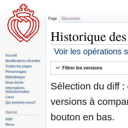
Page
Discussion
Historique des 
Voir les opérations 
Accueil
Modifications récentes
Aller
Aller
Toutes les pages
Filtrer les versions
à
à
Personnages
la
la
Bibliothèque
navigation
recherche
Sélection du diff 
Nous écrire
Informations
rédactionnelles
Liens
versions à compar
Qui sommes-nous?
Spécial
bouton en bas.
Aide
Menu