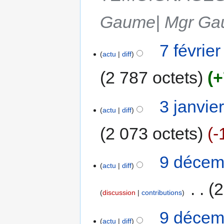
Gaume| Mgr Gau
7 févrie
actu
diff
2 787 octets
+
3 janvie
actu
diff
2 073 octets
-
9 décem
actu
diff
‎
2
discussion
contributions
9 décem
actu
diff