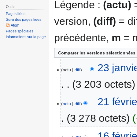
Légende :
(actu)
=
Outils
Pages liées
version,
(diff)
= di
Suivi des pages liées
Atom
Pages spéciales
précédente,
m
= m
Informations sur la page
23 janvi
actu
diff
3 203 octets
21 févri
actu
diff
3 278 octets
16 févri