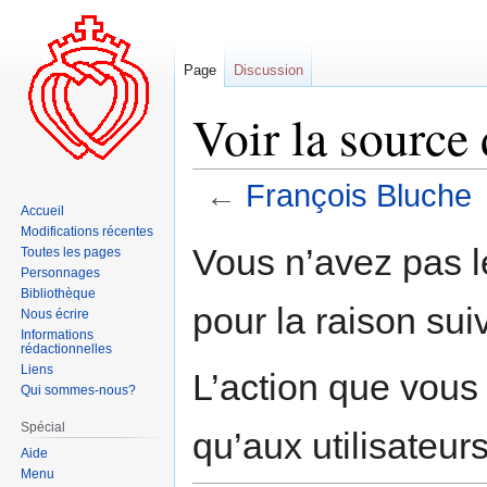
Page
Discussion
Voir la source
←
François Bluche
Accueil
Modifications récentes
Aller
Aller
Vous n’avez pas le
Toutes les pages
à
à
Personnages
la
la
Bibliothèque
pour la raison sui
navigation
recherche
Nous écrire
Informations
rédactionnelles
Liens
L’action que vous
Qui sommes-nous?
Spécial
qu’aux utilisateur
Aide
Menu