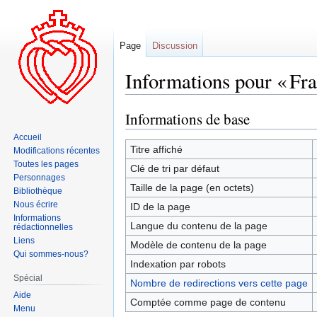
Page
Discussion
Informations pour « Fr
Informations de base
Aller
Aller
à
à
Accueil
la
la
Titre affiché
Modifications récentes
navigation
recherche
Toutes les pages
Clé de tri par défaut
Personnages
Taille de la page (en octets)
Bibliothèque
Nous écrire
ID de la page
Informations
Langue du contenu de la page
rédactionnelles
Liens
Modèle de contenu de la page
Qui sommes-nous?
Indexation par robots
Spécial
Nombre de redirections vers cette page
Aide
Comptée comme page de contenu
Menu