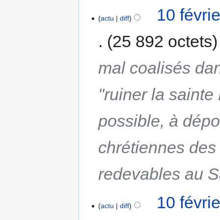
10 févri
actu
diff
25 892 octets
mal coalisés dan
"ruiner la sainte 
possible, à dépo
chrétiennes des 
redevables au S
10 févri
actu
diff