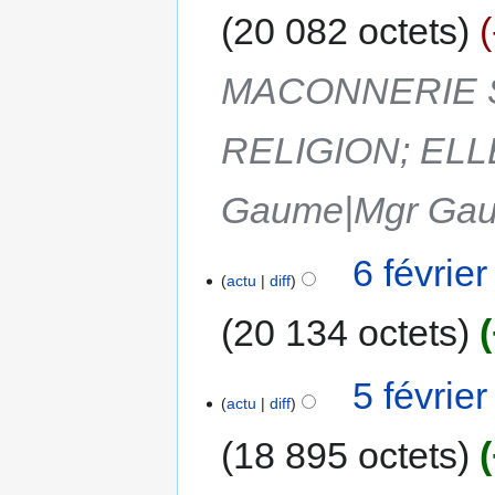
20 082 octets
MACONNERIE 
RELIGION; ELL
Gaume|Mgr Gau
6 févrie
actu
diff
20 134 octets
5 févrie
actu
diff
18 895 octets