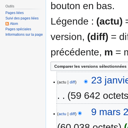
bouton en bas.
Outils
Pages liées
Légende :
(actu)
=
Suivi des pages liées
Atom
Pages spéciales
version,
(diff)
= di
Informations sur la page
précédente,
m
= m
23 janvi
actu
diff
59 642 octet
9 mars 
actu
diff
60 038 octets