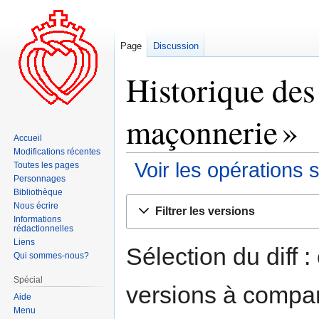
Page
Discussion
Historique des
maçonnerie »
Accueil
Modifications récentes
Voir les opérations 
Toutes les pages
Personnages
Bibliothèque
Aller
Aller
Nous écrire
Filtrer les versions
à
à
Informations
rédactionnelles
la
la
Liens
navigation
recherche
Sélection du diff 
Qui sommes-nous?
Spécial
versions à compar
Aide
Menu