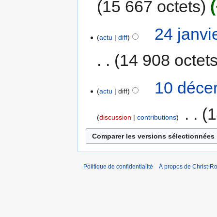
15 667 octets
24 janvi
actu
diff
14 908 octet
10 déce
actu
diff
‎
1
discussion
contributions
Politique de confidentialité
À propos de Christ-Ro