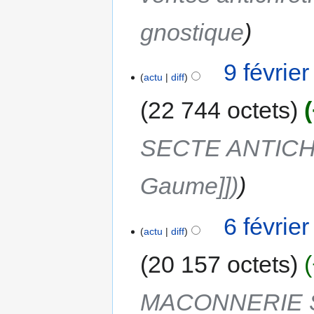
gnostique
9 févrie
actu
diff
22 744 octets
SECTE ANTICHR
Gaume]])
6 févrie
actu
diff
20 157 octets
MACONNERIE 