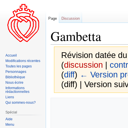
Page
Discussion
Gambetta
Révision datée du
Accueil
Modifications récentes
(
discussion
|
contr
Toutes les pages
Personnages
(
diff
)
← Version p
Bibliothèque
(diff) | Version sui
Nous écrire
Informations
rédactionnelles
Liens
Aller
Aller
Qui sommes-nous?
à
à
Spécial
la
la
Aide
navigation
recherche
Menu